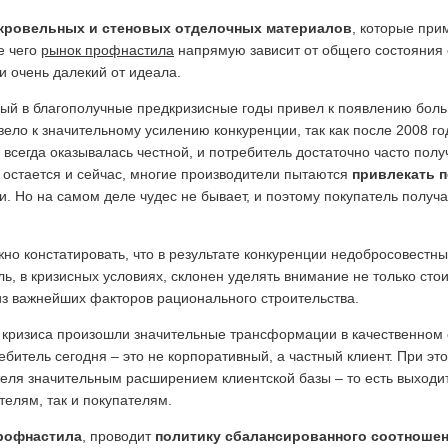
кровельных и стеновых отделочных материалов
, которые при
е чего
рынок профнастила
напрямую зависит от общего состояния 
и очень далекий от идеала.
мый в благополучные предкризисные годы привел к появлению бол
вело к значительному усилению конкуренции, так как после 2008 г
 всегда оказывалась честной, и потребитель достаточно часто пол
 остается и сейчас, многие производители пытаются
привлекать п
и. Но на самом деле чудес не бывает, и поэтому покупатель полу
но констатировать, что в результате конкуренции недобросовест
ь, в кризисных условиях, склонен уделять внимание не только сто
из важнейших факторов рационального строительства.
те кризиса произошли значительные трансформации в качественно
битель сегодня – это не корпоративный, а частный клиент. При э
еля значительным расширением клиентской базы – то есть выходит
телям, так и покупателям.
рофнастила
, проводит
политику сбалансированного соотношен