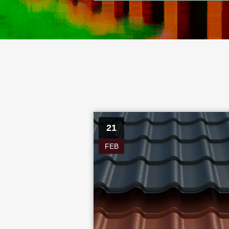
21
FEB